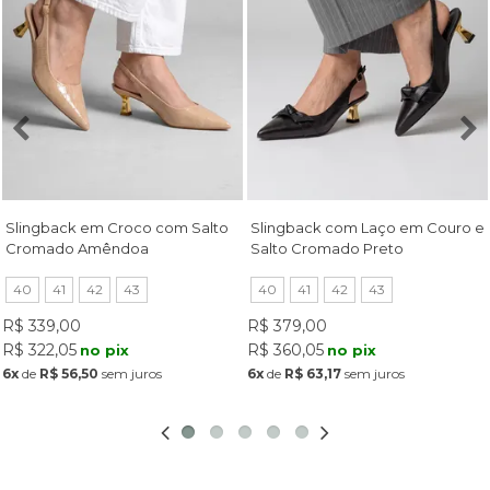
Slingback em Croco com Salto
Slingback com Laço em Couro e
Cromado Amêndoa
Salto Cromado Preto
40
41
42
43
40
41
42
43
R$ 339,00
R$ 379,00
R$ 322,05
R$ 360,05
no pix
no pix
6x
de
R$ 56,50
sem juros
6x
de
R$ 63,17
sem juros