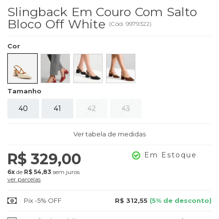
Slingback Em Couro Com Salto
Bloco Off White
(
Cód.
9979322
)
Cor
Tamanho
40
41
42
43
Ver tabela de medidas
R$ 329,00
Em Estoque
6x
de
R$ 54,83
sem juros
ver parcelas
Pix -5% OFF
R$ 312,55
(5% de desconto)