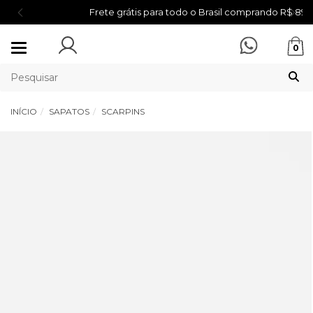
Frete grátis para todo o Brasil comprando R$ 899,00
Mudar
0
navegação
INÍCIO
SAPATOS
SCARPINS