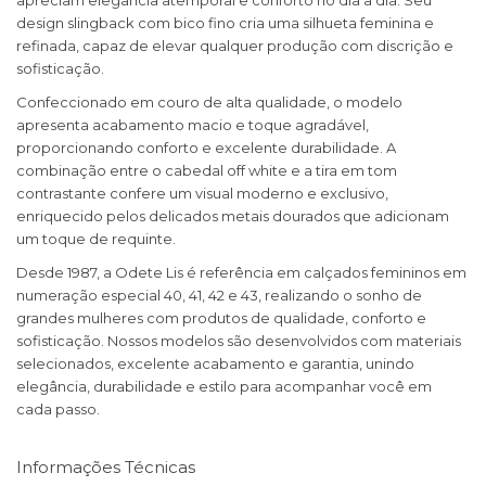
apreciam elegância atemporal e conforto no dia a dia. Seu
design slingback com bico fino cria uma silhueta feminina e
refinada, capaz de elevar qualquer produção com discrição e
sofisticação.
Confeccionado em couro de alta qualidade, o modelo
apresenta acabamento macio e toque agradável,
proporcionando conforto e excelente durabilidade. A
combinação entre o cabedal off white e a tira em tom
contrastante confere um visual moderno e exclusivo,
enriquecido pelos delicados metais dourados que adicionam
um toque de requinte.
Desde 1987, a Odete Lis é referência em calçados femininos em
numeração especial 40, 41, 42 e 43, realizando o sonho de
grandes mulheres com produtos de qualidade, conforto e
sofisticação. Nossos modelos são desenvolvidos com materiais
selecionados, excelente acabamento e garantia, unindo
elegância, durabilidade e estilo para acompanhar você em
cada passo.
Informações Técnicas