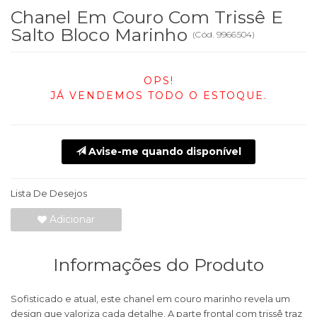
Chanel Em Couro Com Trissê E
Salto Bloco Marinho
(
Cód.
9966504
)
OPS!
JÁ VENDEMOS TODO O ESTOQUE.
Avise-me quando disponível
Lista De Desejos
Adicionar
Informações do Produto
Sofisticado e atual, este chanel em couro marinho revela um
design que valoriza cada detalhe. A parte frontal com trissê traz