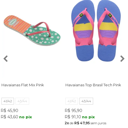
Havaianas Flat Mix Pink
Havaianas Top Brasil Tech Pink
41/42
43/44
41/42
43/44
R$ 45,90
R$ 95,90
R$ 43,60
R$ 91,10
no pix
no pix
2x
de
R$ 47,95
sem juros