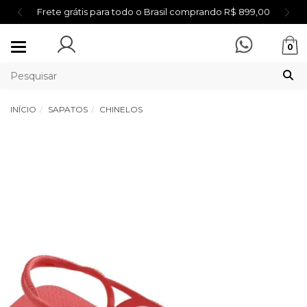
Frete grátis para todo o Brasil comprando R$ 899,00
Mudar
0
navegação
INÍCIO
SAPATOS
CHINELOS