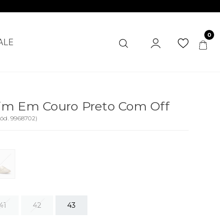
0
ALE
im Em Couro Preto Com Off
ód.
9968702
)
41
42
43