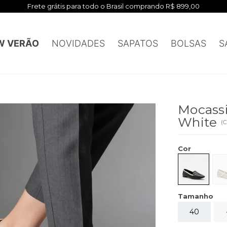
Frete grátis para todo o Brasil comprando R$ 899,00
W VERÃO
NOVIDADES
SAPATOS
BOLSAS
S
Mocass
White
(
C
Cor
Tamanho
40