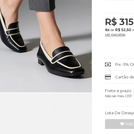
R$ 315
6x
de
R$ 52,50
s
ver parcelas
Pix -5% O
Cartão de
Frete e prazo:
Não sei meu CEP
Lista De Desej
Adic