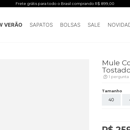
Frete grátis para todo o Brasil comprando R$ 899,00
W VERÃO
SAPATOS
BOLSAS
SALE
NOVIDA
Mule Co
Tostad
1
pergunta
Tamanho
40
R$ 25