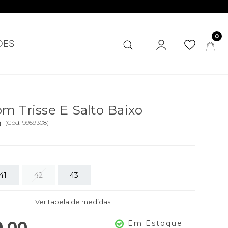
0
DES
m Trisse E Salto Baixo
o
(
Cód.
9959308
)
41
42
43
Ver tabela de medidas
9,00
Em Estoque