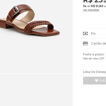
5x
de
R$ 51,80
s
ver parcelas
Pix
Cartão de
Frete e prazo:
Não sei meu CEP
Lista De Desej
Adic