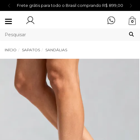
Frete grátis para todo o Brasil comprando R$ 899,00
Mudar
0
navegação
INÍCIO
SAPATOS
SANDÁLIAS