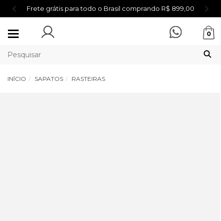
Frete grátis para todo o Brasil comprando R$ 899,00
Mudar
0
navegação
INÍCIO
SAPATOS
RASTEIRAS