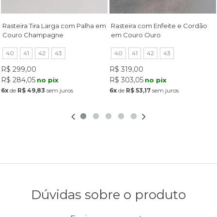
Rasteira Tira Larga com Palha em
Rasteira com Enfeite e Cordão
Couro Champagne
em Couro Ouro
40
41
42
43
40
41
42
43
R$ 299,00
R$ 319,00
R$ 284,05
R$ 303,05
no pix
no pix
6x
de
R$ 49,83
sem juros
6x
de
R$ 53,17
sem juros
Dúvidas sobre o produto