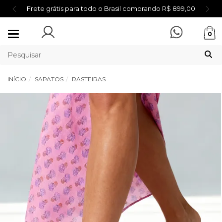
Frete grátis para todo o Brasil comprando R$ 899,00
Mudar
0
navegação
INÍCIO
SAPATOS
RASTEIRAS