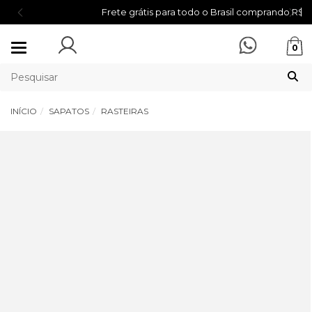
Frete grátis para todo o Brasil comprando R$ 899,00
Mudar
0
navegação
INÍCIO
SAPATOS
RASTEIRAS