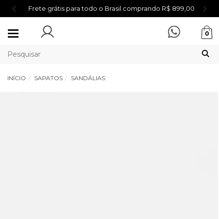
Frete grátis para todo o Brasil comprando R$ 899,00
Mudar
0
navegação
INÍCIO
SAPATOS
SANDÁLIAS