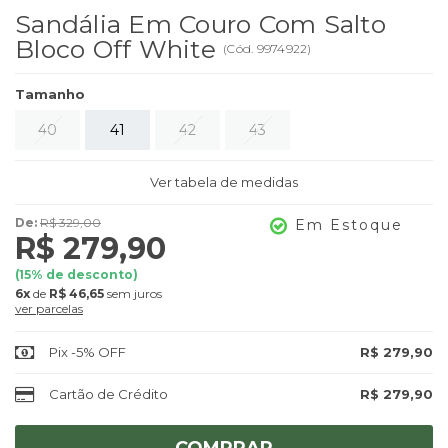
Sandália Em Couro Com Salto
Bloco Off White
(
Cód.
9974922
)
Tamanho
40
41
42
43
Ver tabela de medidas
De:
R$ 329,00
Em Estoque
R$ 279,90
(
15
% de desconto)
6x
de
R$ 46,65
sem juros
ver parcelas
Pix -5% OFF
R$ 279,90
Cartão de Crédito
R$ 279,90