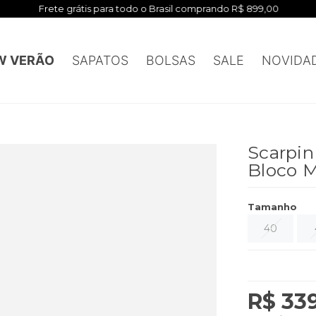
Frete grátis para todo o Brasil comprando R$ 899,00
W VERÃO
SAPATOS
BOLSAS
SALE
NOVIDA
Scarpin
Bloco 
Tamanho
40
R$ 33