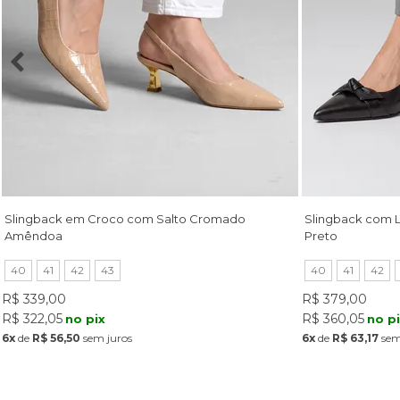
Slingback em Croco com Salto Cromado
Slingback com 
Amêndoa
Preto
40
41
42
43
40
41
42
R$ 339,00
R$ 379,00
R$ 322,05
R$ 360,05
no pix
no p
6x
de
R$ 56,50
sem juros
6x
de
R$ 63,17
sem