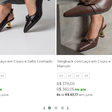
Laço em Couro e Salto Cromado
Slingback com Laço em Couro e
Marrom
43
40
41
42
43
R$ 379,00
R$ 360,05
ix
no pix
 juros
6x
de
R$ 63,17
sem juros