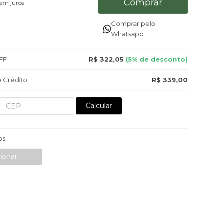
Comprar
em juros
Comprar pelo
Whatsapp
FF
R$ 322,05
(5% de desconto)
 Crédito
R$ 339,00
Calcular
os
ionar