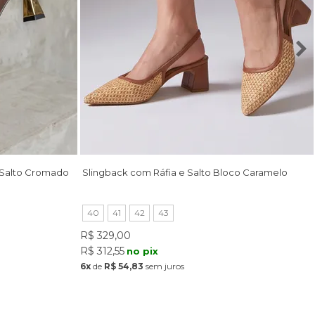
 Salto Cromado
Slingback com Ráfia e Salto Bloco Caramelo
40
41
42
43
R$ 329,00
R$ 312,55
no pix
6x
de
R$ 54,83
sem juros