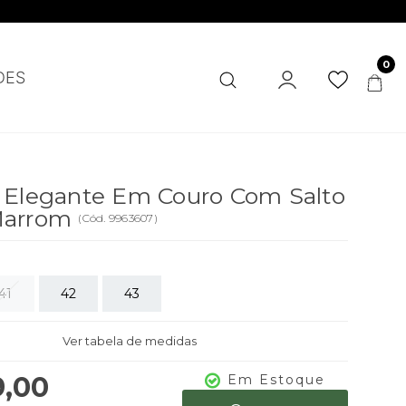
0
DES
 Elegante Em Couro Com Salto
Marrom
(
Cód.
9963607
)
41
42
43
Ver tabela de medidas
9,00
Em Estoque