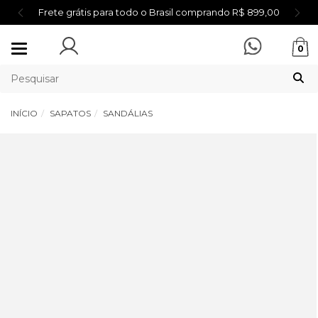
Frete grátis para todo o Brasil comprando R$ 899,00
Mudar
0
navegação
INÍCIO
SAPATOS
SANDÁLIAS