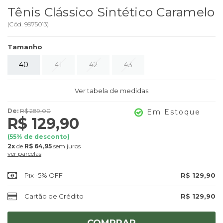
Tênis Clássico Sintético Caramelo
(
Cód.
9975013
)
Tamanho
40
41
42
43
Ver tabela de medidas
De:
R$ 289,00
Em Estoque
R$ 129,90
(
55
% de desconto)
2x
de
R$ 64,95
sem juros
ver parcelas
Pix -5% OFF
R$ 129,90
Cartão de Crédito
R$ 129,90