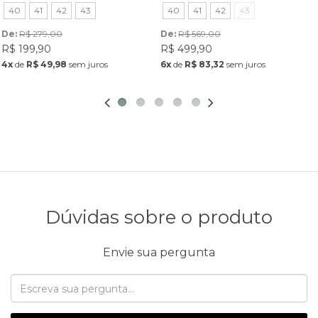
40
41
42
43
40
41
42
43
De: 
R$ 279,00
De: 
R$ 569,00
R$ 199,90
R$ 499,90
4x
de
R$ 49,98
sem juros
6x
de
R$ 83,32
sem juros
Dúvidas sobre o produto
Envie sua pergunta