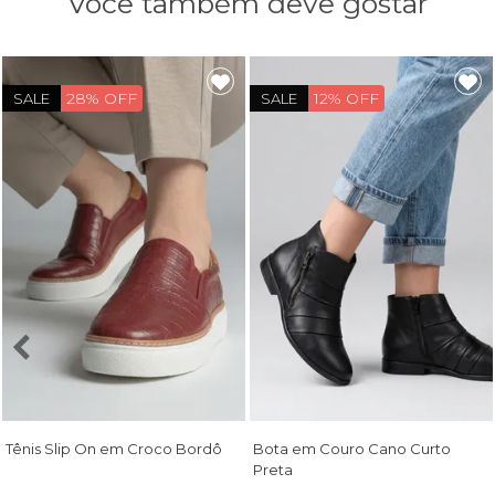
Você também deve gostar
28% OFF
12% OFF
SALE
SALE
Tênis Slip On em Croco Bordô
Bota em Couro Cano Curto
Preta