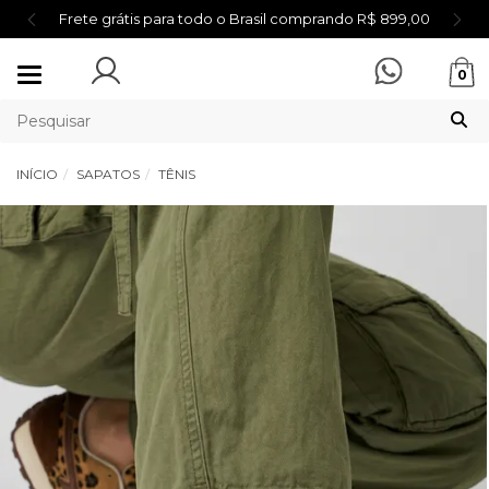
Frete grátis para todo o Brasil comprando R$ 899,00
Mudar
0
navegação
INÍCIO
SAPATOS
TÊNIS