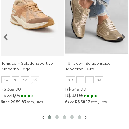
Tênis com Solado Esportivo
Tênis com Solado Baixo
Moderno Bege
Moderno Ouro
40
41
42
43
40
41
42
43
R$ 359,00
R$ 349,00
R$ 341,05
R$ 331,55
no pix
no pix
6x
de
R$ 59,83
sem juros
6x
de
R$ 58,17
sem juros