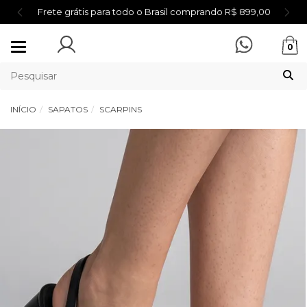
Frete grátis para todo o Brasil comprando R$ 899,00
Mudar
0
navegação
INÍCIO
SAPATOS
SCARPINS