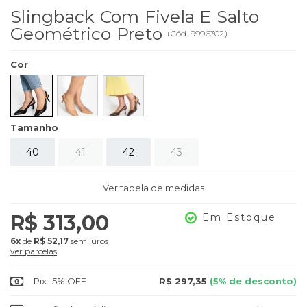
Slingback Com Fivela E Salto
Geométrico Preto
(
Cód.
9996302
)
Cor
Tamanho
40
41
42
43
Ver tabela de medidas
R$ 313,00
Em Estoque
6x
de
R$ 52,17
sem juros
ver parcelas
Pix -5% OFF
R$ 297,35
(5% de desconto)