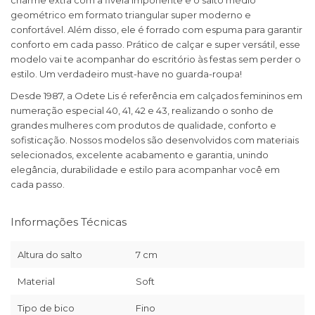
charme extra com a fivela imponente e o salto médio
geométrico em formato triangular super moderno e
confortável. Além disso, ele é forrado com espuma para garantir
conforto em cada passo. Prático de calçar e super versátil, esse
modelo vai te acompanhar do escritório às festas sem perder o
estilo. Um verdadeiro must-have no guarda-roupa!
Desde 1987, a Odete Lis é referência em calçados femininos em
numeração especial 40, 41, 42 e 43, realizando o sonho de
grandes mulheres com produtos de qualidade, conforto e
sofisticação. Nossos modelos são desenvolvidos com materiais
selecionados, excelente acabamento e garantia, unindo
elegância, durabilidade e estilo para acompanhar você em
cada passo.
Informações Técnicas
Altura do salto
7 cm
Material
Soft
Tipo de bico
Fino