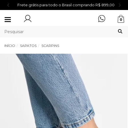
Frete grátis para todo o Brasil comprando R$ 899,00
Mudar
0
navegação
INÍCIO
SAPATOS
SCARPINS