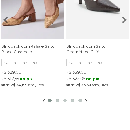
Slingback com Ráfia e Salto
Slingback com Salto
Bloco Caramelo
Geométrico Café
40
41
42
43
40
41
42
43
R$ 329,00
R$ 339,00
R$ 312,55
R$ 322,05
no pix
no pix
6x
de
R$ 54,83
sem juros
6x
de
R$ 56,50
sem juros