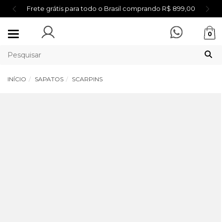
Frete grátis para todo o Brasil comprando R$ 899,00
Mudar
0
navegação
INÍCIO
SAPATOS
SCARPINS