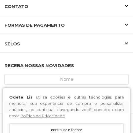
CONTATO
FORMAS DE PAGAMENTO
SELOS
RECEBA NOSSAS NOVIDADES
Odete Lis
utiliza cookies e outras tecnologias para
melhorar sua experiência de compra e personalizar
CADASTRE-SE
anúncios, ao continuar navegando você concorda com
nossa
Política de Privacidade
.
MCA CALCADOS / CNPJ: 52.233.219/0001-34
continuar e fechar