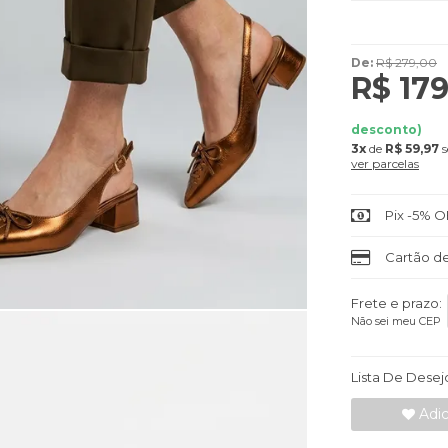
De:
R$ 279,00
R$ 179
desconto)
3x
de
R$ 59,97
s
ver parcelas
Pix -5% O
Cartão de
Frete e prazo:
Não sei meu CEP
Lista De Desej
Adic