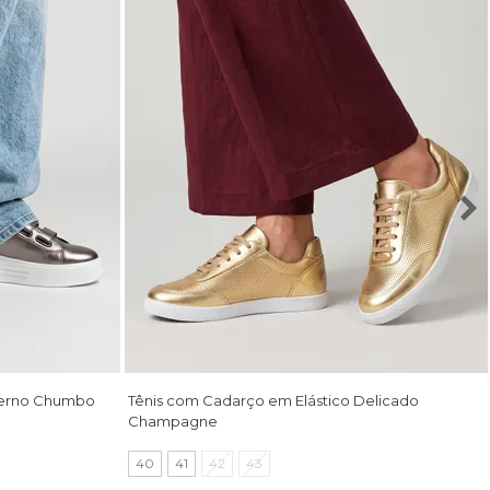
oderno Chumbo
Tênis com Cadarço em Elástico Delicado
Champagne
40
41
42
43