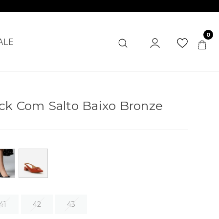
0
ALE
ck Com Salto Baixo Bronze
41
42
43