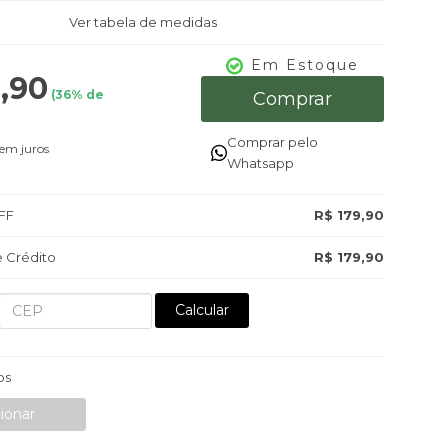
Ver tabela de medidas
Em Estoque
,90
(
36
% de
Comprar
Comprar pelo
em juros
Whatsapp
FF
R$ 179,90
 Crédito
R$ 179,90
Calcular
os
ionar