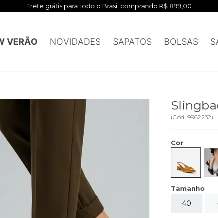
Frete grátis para todo o Brasil comprando R$ 899,00
W VERÃO
NOVIDADES
SAPATOS
BOLSAS
S
Slingba
(
Cód.
9962232
)
Cor
Tamanho
40