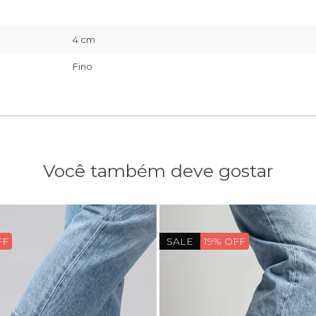
4 cm
Fino
Você também deve gostar
FF
SALE
19% OFF