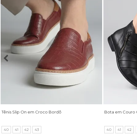
Tênis Slip On em Croco Bordô
Bota em Couro 
40
41
42
43
40
41
42