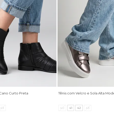
Cano Curto Preta
Tênis com Velcro e Sola Alta M
43
40
41
42
43