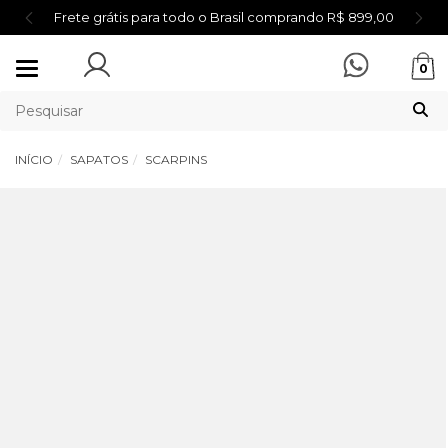
Frete grátis para todo o Brasil comprando R$ 899,00
Mudar
0
navegação
INÍCIO
SAPATOS
SCARPINS