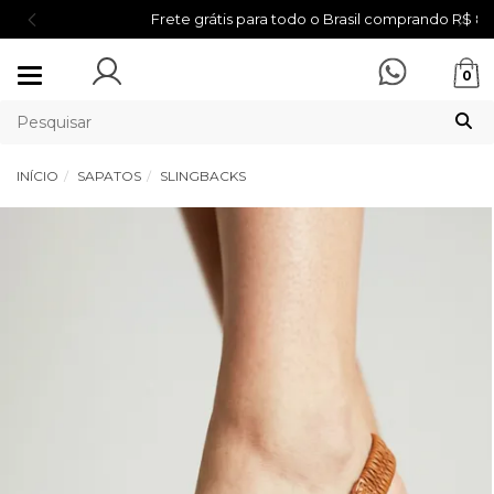
Frete grátis para todo o Brasil comprando R$ 899,00
Mudar
0
navegação
INÍCIO
SAPATOS
SLINGBACKS