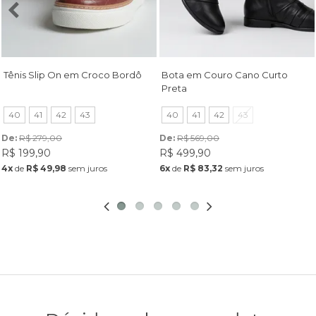
Tênis Slip On em Croco Bordô
Bota em Couro Cano Curto
Preta
40
41
42
43
40
41
42
43
De: 
R$ 279,00
De: 
R$ 569,00
R$ 199,90
R$ 499,90
4x
de
R$ 49,98
sem juros
6x
de
R$ 83,32
sem juros