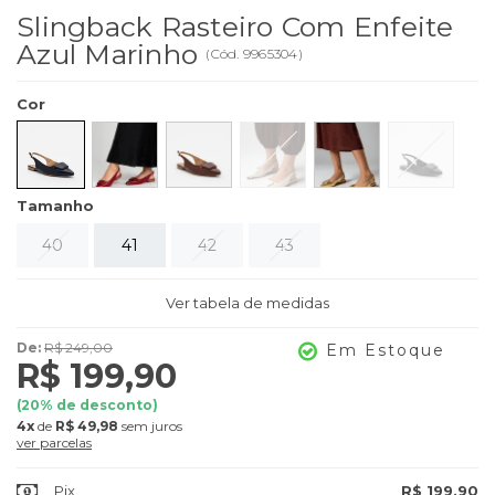
Slingback Rasteiro Com Enfeite
Azul Marinho
(
Cód.
9965304
)
Cor
Tamanho
40
41
42
43
Ver tabela de medidas
De:
R$ 249,00
Em Estoque
R$ 199,90
(
20
% de desconto)
4x
de
R$ 49,98
sem juros
ver parcelas
Pix
R$ 199,90