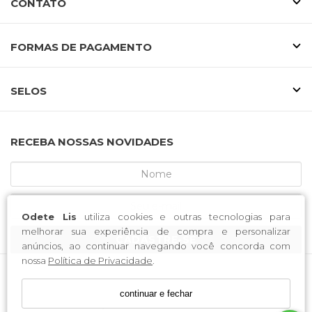
CONTATO
FORMAS DE PAGAMENTO
SELOS
RECEBA NOSSAS NOVIDADES
Odete Lis
utiliza cookies e outras tecnologias para
melhorar sua experiência de compra e personalizar
CADASTRE-SE
anúncios, ao continuar navegando você concorda com
nossa
Política de Privacidade
.
MCA CALCADOS / CNPJ: 52.233.219/0001-34
continuar e fechar
Endereço: Rua Saldanha Marinho, 3688