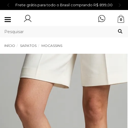
Frete grátis para todo o Brasil comprando R$ 899,00
Mudar
0
navegação
INÍCIO
SAPATOS
MOCASSINS