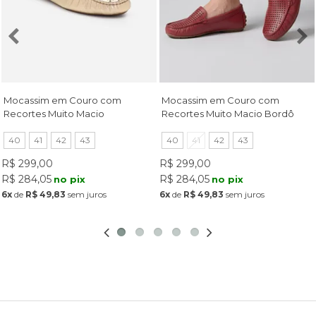
Mocassim em Couro com
Mocassim em Couro com
Recortes Muito Macio
Recortes Muito Macio Bordô
Champagne
40
41
42
43
40
41
42
43
R$ 299,00
R$ 299,00
R$ 284,05
R$ 284,05
no pix
no pix
6x
de
R$ 49,83
sem juros
6x
de
R$ 49,83
sem juros