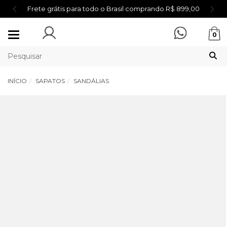
Frete grátis para todo o Brasil comprando R$ 899,00
Mudar
0
navegação
INÍCIO
SAPATOS
SANDÁLIAS