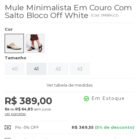
Mule Minimalista Em Couro Com
Salto Bloco Off White
(
Cód.
9968422
)
Cor
Tamanho
40
41
42
43
Ver tabela de medidas
R$ 389,00
Em Estoque
6x
de
R$ 64,83
sem juros
ver parcelas
Pix -5% OFF
R$ 369,55
(5% de desconto)