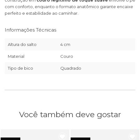
construção em
couro legítimo de toque suave
envolve o pé
com conforto, enquanto o formato anatômico garante encaixe
perfeito e estabilidade ao caminhar.
Informações Técnicas
Altura do salto
4 cm
Material
Couro
Tipo de bico
Quadrado
Você também deve gostar