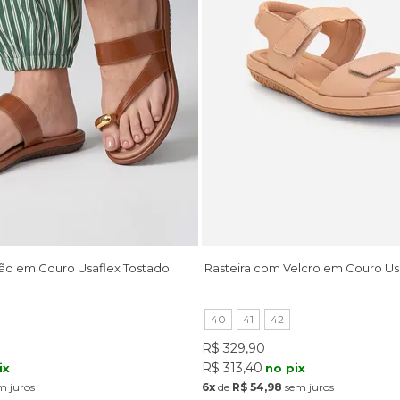
ão em Couro Usaflex Tostado
Rasteira com Velcro em Couro U
40
41
42
R$ 329,90
R$ 313,40
ix
no pix
m juros
6x
de
R$ 54,98
sem juros