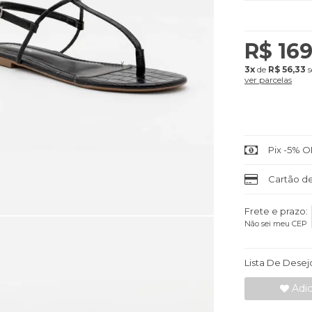
R$ 16
3x
de
R$ 56,33
s
ver parcelas
Pix -5% O
Cartão de
Frete e prazo:
Não sei meu CEP
Lista De Desej
Adic