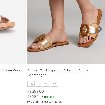
saflex Amêndoa
Rasteira Tira Larga com Palha em Couro
Champagne
40
41
42
43
R$ 299,00
R$ 284,05
no pix
6x
de
R$ 49,83
sem juros