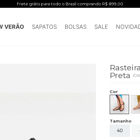
Frete grátis para todo o Brasil comprando R$ 899,00
W VERÃO
SAPATOS
BOLSAS
SALE
NOVIDA
Rasteir
Preta
(
Có
Cor
Tamanho
40