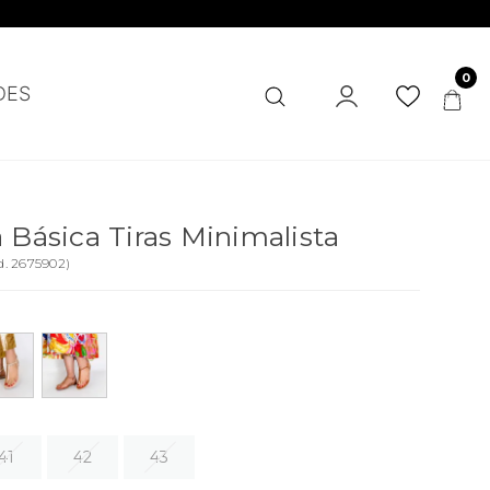
0
DES
a Básica Tiras Minimalista
d.
2675902
)
41
42
43