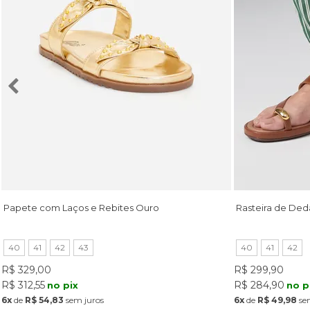
Papete com Laços e Rebites Ouro
Rasteira de Ded
40
41
42
43
40
41
42
R$ 329,00
R$ 299,90
R$ 312,55
R$ 284,90
no pix
no p
6x
de
R$ 54,83
sem juros
6x
de
R$ 49,98
se