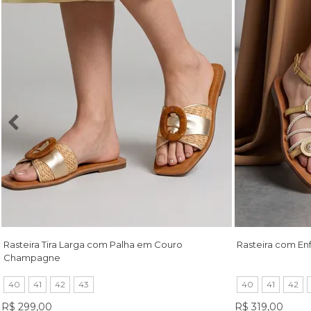
Rasteira Tira Larga com Palha em Couro
Rasteira com En
Champagne
40
41
42
43
40
41
42
R$ 299,00
R$ 319,00