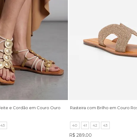
feite e Cordão em Couro Ouro
Rasteira com Brilho em Couro Ro
43
40
41
42
43
R$ 289,00