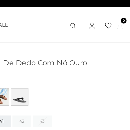
0
ALE
ra De Dedo Com Nó Ouro
41
42
43