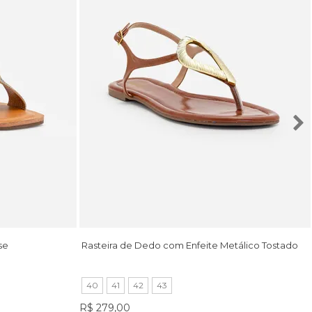
se
Rasteira de Dedo com Enfeite Metálico Tostado
40
41
42
43
R$ 279,00