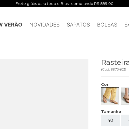
Primeira compra? Ganhe 5% - Cupom: BEMVINDA5
W VERÃO
NOVIDADES
SAPATOS
BOLSAS
S
Rastei
(
Cód.
9973403
)
Cor
Tamanho
40