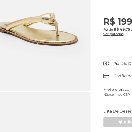
R$ 19
4x
de
R$ 49,75
s
ver parcelas
Pix -5% O
Cartão de
Frete e prazo:
Não sei meu CEP
Lista De Desej
Adic