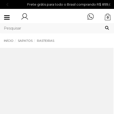
Frete grátis para todo o Brasil comprando R$ 899,00
Mudar
0
navegação
INÍCIO
SAPATOS
RASTEIRAS