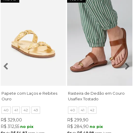
Papete com Laços e Rebites
Rasteira de Dedão em Couro
Ouro
Usaflex Tostado
40
41
42
43
40
41
42
R$ 329,00
R$ 299,90
R$ 312,55
R$ 284,90
no pix
no pix
6x
de
R$ 54,83
sem juros
6x
de
R$ 49,98
sem juros