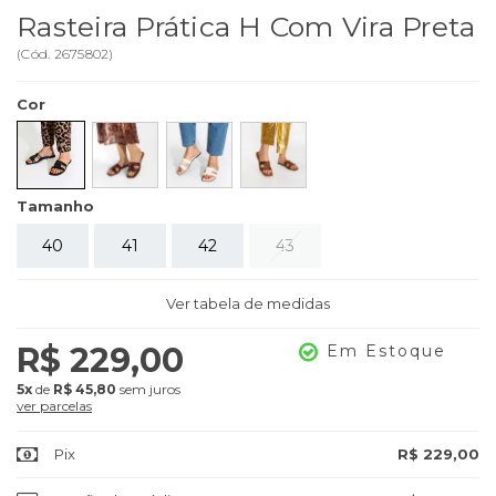
Rasteira Prática H Com Vira Preta
(
Cód.
2675802
)
Cor
Tamanho
40
41
42
43
Ver tabela de medidas
R$ 229,00
Em Estoque
5x
de
R$ 45,80
sem juros
ver parcelas
Pix
R$ 229,00