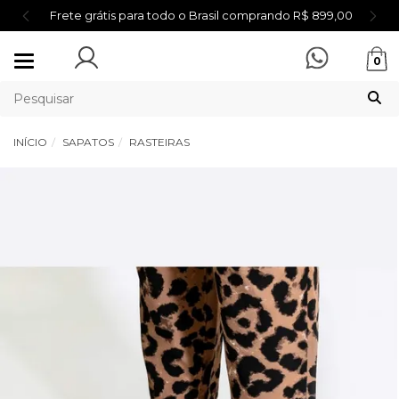
Frete grátis para todo o Brasil comprando R$ 899,00
Mudar
0
navegação
INÍCIO
SAPATOS
RASTEIRAS