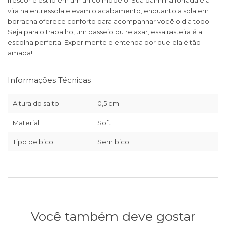
frescor e estilo em um único modelo. Sua palmilha forrada e a
vira na entressola elevam o acabamento, enquanto a sola em
borracha oferece conforto para acompanhar você o dia todo.
Seja para o trabalho, um passeio ou relaxar, essa rasteira é a
escolha perfeita. Experimente e entenda por que ela é tão
amada!
Informações Técnicas
Altura do salto
0,5 cm
Material
Soft
Tipo de bico
Sem bico
Você também deve gostar