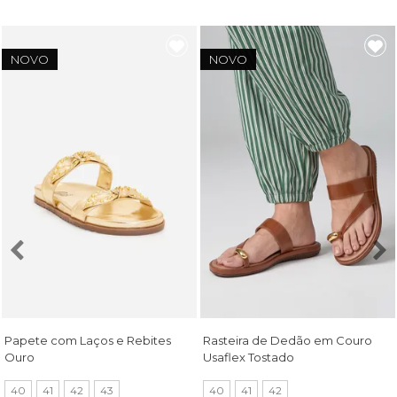
NOVO
NOVO
Papete com Laços e Rebites
Rasteira de Dedão em Couro
Ouro
Usaflex Tostado
40
41
42
43
40
41
42