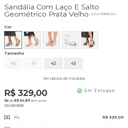
Sandália Com Laço E Salto
Geométrico Prata Velho
(
Cód.
9983634
)
Cor
Tamanho
40
41
42
43
Ver tabela de medidas
R$ 329,00
Em Estoque
6x
de
R$ 54,83
sem juros
ver parcelas
Pix
R$ 329,00