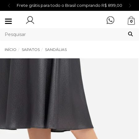
Frete grátis para todo o Brasil comprando R$ 899,00
Mudar
0
navegação
INÍCIO
SAPATOS
SANDÁLIAS