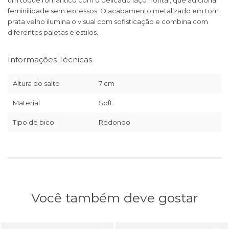
um toque romântico com o delicado laço frontal, que adiciona
feminilidade sem excessos. O acabamento metalizado em tom
prata velho ilumina o visual com sofisticação e combina com
diferentes paletas e estilos.
Informações Técnicas
Altura do salto
7 cm
Material
Soft
Tipo de bico
Redondo
Você também deve gostar