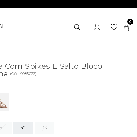
0
ALE
a Com Spikes E Salto Bloco
oa
(
Cód.
9985023
)
41
42
43