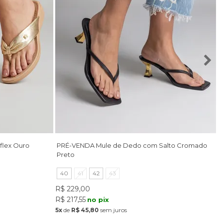
flex Ouro
PRÉ-VENDA Mule de Dedo com Salto Cromado
Preto
40
41
42
43
R$ 229,00
R$ 217,55
no pix
5x
de
R$ 45,80
sem juros