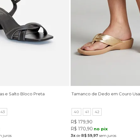
as e Salto Bloco Preta
Tamanco de Dedo em Couro Usa
43
40
41
42
R$ 179,90
R$ 170,90
x
no pix
 juros
3x
de
R$ 59,97
sem juros