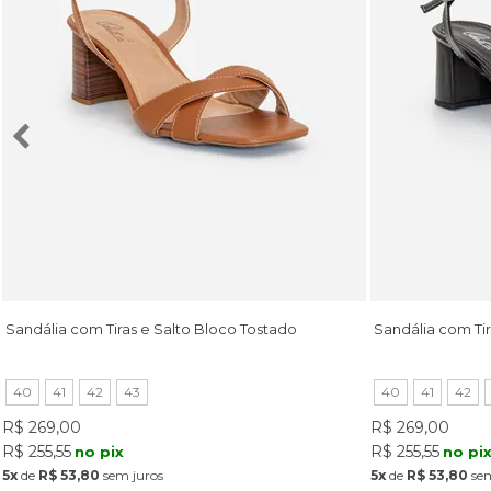
Sandália com Tiras e Salto Bloco Tostado
Sandália com Tir
40
41
42
43
40
41
42
R$ 269,00
R$ 269,00
R$ 255,55
R$ 255,55
no pix
no pi
5x
de
R$ 53,80
sem juros
5x
de
R$ 53,80
sem