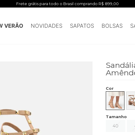
Frete grátis para todo o Brasil comprando R$ 899,00
W VERÃO
NOVIDADES
SAPATOS
BOLSAS
S
Sandáli
Amênd
Cor
Tamanho
40