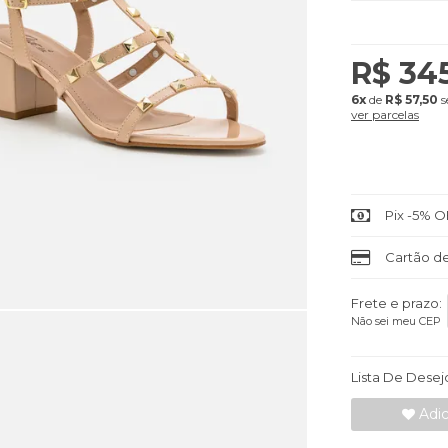
R$ 34
6x
de
R$ 57,50
s
ver parcelas
Pix -5% O
Cartão de
Frete e prazo:
Não sei meu CEP
Lista De Desej
Adic