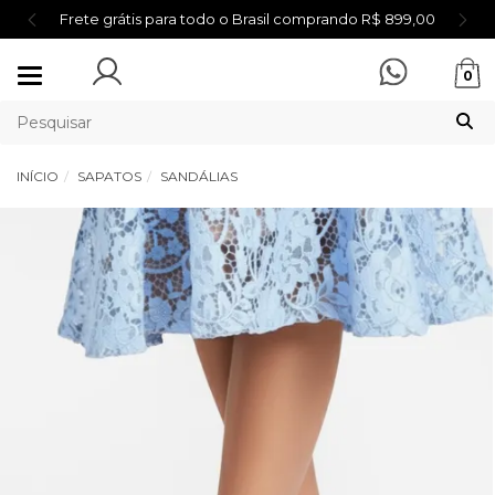
Frete grátis para todo o Brasil comprando R$ 899,00
Mudar
0
navegação
INÍCIO
SAPATOS
SANDÁLIAS