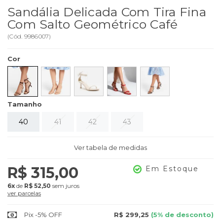
Sandália Delicada Com Tira Fina
Com Salto Geométrico Café
(
Cód.
9986007
)
Cor
Tamanho
40
41
42
43
Ver tabela de medidas
R$ 315,00
Em Estoque
6x
de
R$ 52,50
sem juros
ver parcelas
Pix -5% OFF
R$ 299,25
(5% de desconto)