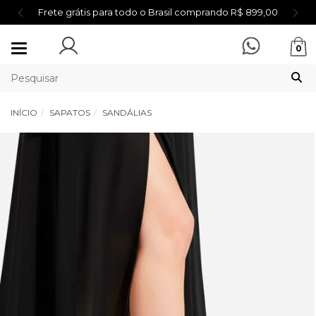
Frete grátis para todo o Brasil comprando R$ 899,00
Mudar
0
navegação
INÍCIO
SAPATOS
SANDÁLIAS