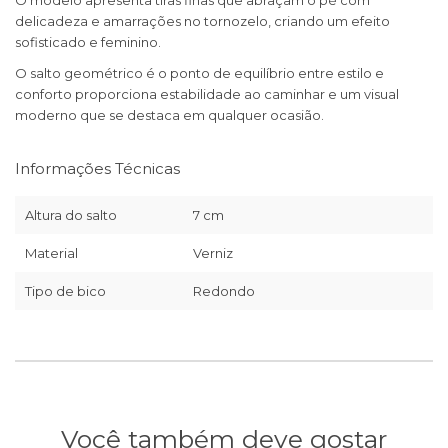
O modelo apresenta tiras finas que abraçam o pé com
delicadeza e amarrações no tornozelo, criando um efeito
sofisticado e feminino.
O salto geométrico é o ponto de equilíbrio entre estilo e
conforto proporciona estabilidade ao caminhar e um visual
moderno que se destaca em qualquer ocasião.
Informações Técnicas
Altura do salto
7 cm
Material
Verniz
Tipo de bico
Redondo
Você também deve gostar