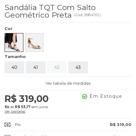
Sandália TQT Com Salto
Geométrico Preta
(
Cód.
9984702
)
Cor
Tamanho
40
41
42
43
Ver tabela de medidas
R$ 319,00
Em Estoque
6x
de
R$ 53,17
sem juros
ver parcelas
Pix
R$ 319,00