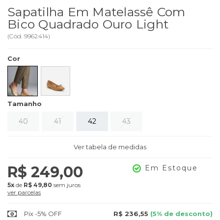
Sapatilha Em Matelassê Com
Bico Quadrado Ouro Light
(
Cód.
9962414
)
Cor
Tamanho
40
41
42
43
Ver tabela de medidas
R$ 249,00
Em Estoque
5x
de
R$ 49,80
sem juros
ver parcelas
Pix -5% OFF
R$ 236,55
(5% de desconto)