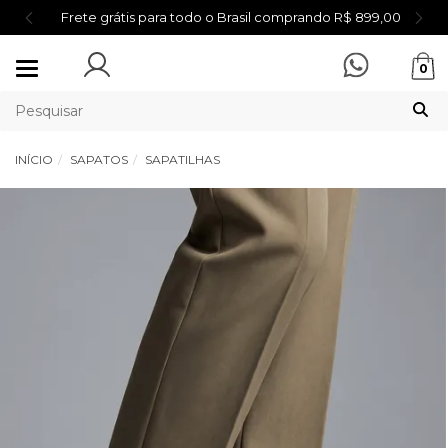
Frete grátis para todo o Brasil comprando R$ 899,00
Mudar
0
navegação
INÍCIO
SAPATOS
SAPATILHAS