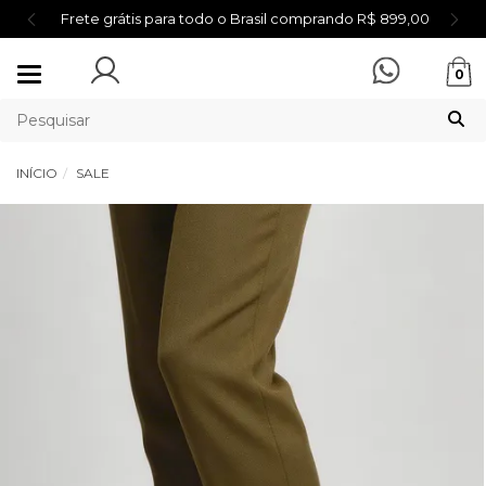
Frete grátis para todo o Brasil comprando R$ 899,00
Mudar
0
navegação
INÍCIO
SALE