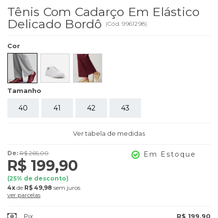
Tênis Com Cadarço Em Elástico
Delicado Bordô
(
Cód.
9961298
)
Cor
Tamanho
40
41
42
43
Ver tabela de medidas
De:
R$ 265,00
Em Estoque
R$ 199,90
(
25
% de desconto)
4x
de
R$ 49,98
sem juros
ver parcelas
Pix
R$ 199,90