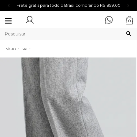
Frete grátis para todo o Brasil comprando R$ 899,00
Mudar
0
navegação
INÍCIO
SALE