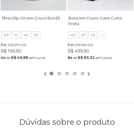
Tênis Slip On em Croco Bordô
Bota em Couro Cano Curto
Preta
40
41
42
43
40
41
42
43
De: 
R$ 279,00
De: 
R$ 569,00
R$ 199,90
R$ 499,90
4x
de
R$ 49,98
sem juros
6x
de
R$ 83,32
sem juros
Dúvidas sobre o produto