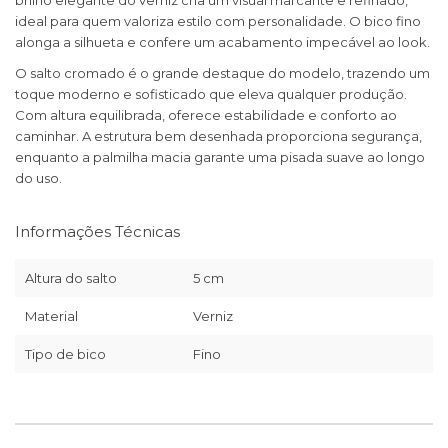
brilho elegante do verniz cria um visual marcante e refinado,
ideal para quem valoriza estilo com personalidade. O bico fino
alonga a silhueta e confere um acabamento impecável ao look.
O salto cromado é o grande destaque do modelo, trazendo um
toque moderno e sofisticado que eleva qualquer produção.
Com altura equilibrada, oferece estabilidade e conforto ao
caminhar. A estrutura bem desenhada proporciona segurança,
enquanto a palmilha macia garante uma pisada suave ao longo
do uso.
Informações Técnicas
Altura do salto
5 cm
Material
Verniz
Tipo de bico
Fino