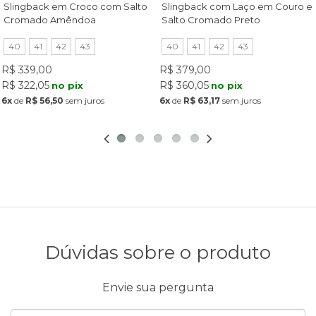
Slingback em Croco com Salto
Slingback com Laço em Couro e
Cromado Amêndoa
Salto Cromado Preto
40
41
42
43
40
41
42
43
R$ 339,00
R$ 379,00
R$ 322,05
R$ 360,05
no pix
no pix
6x
de
R$ 56,50
sem juros
6x
de
R$ 63,17
sem juros
Dúvidas sobre o produto
Envie sua pergunta