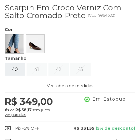
Scarpin Em Croco Verniz Com
Salto Cromado Preto
(
Cód.
9964502
)
Cor
Tamanho
40
41
42
43
Ver tabela de medidas
R$ 349,00
Em Estoque
6x
de
R$ 58,17
sem juros
ver parcelas
Pix -5% OFF
R$ 331,55
(5% de desconto)