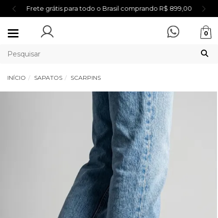
Frete grátis para todo o Brasil comprando R$ 899,00
Mudar
0
navegação
INÍCIO
SAPATOS
SCARPINS