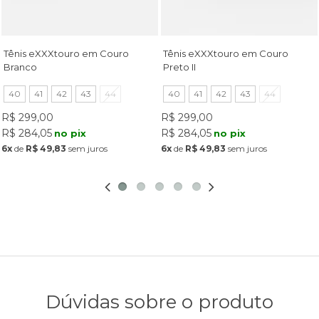
Tênis eXXXtouro em Couro
Tênis eXXXtouro em Couro
Branco
Preto II
40
41
42
43
44
40
41
42
43
44
R$ 299,00
R$ 299,00
R$ 284,05
R$ 284,05
no pix
no pix
6x
de
R$ 49,83
sem juros
6x
de
R$ 49,83
sem juros
Dúvidas sobre o produto