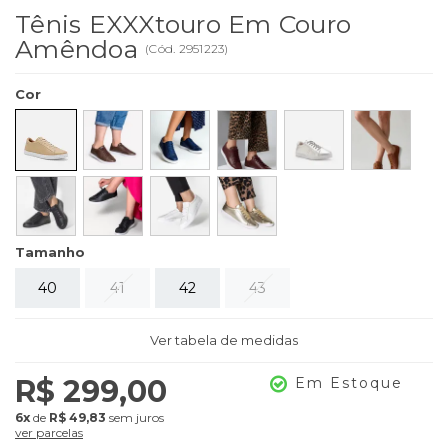
Tênis EXXXtouro Em Couro
Amêndoa
(
Cód.
2951223
)
Cor
Tamanho
40
41
42
43
Ver tabela de medidas
R$ 299,00
Em Estoque
6x
de
R$ 49,83
sem juros
ver parcelas