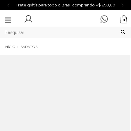
Frete grátis para todo o Brasil comprando R$ 899,00
Mudar
0
navegação
INÍCIO
SAPATOS