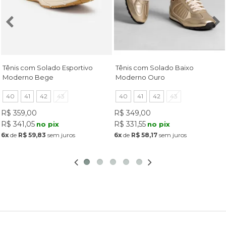
Tênis com Solado Esportivo
Tênis com Solado Baixo
Moderno Bege
Moderno Ouro
40
41
42
43
40
41
42
43
R$ 359,00
R$ 349,00
R$ 341,05
R$ 331,55
no pix
no pix
6x
de
R$ 59,83
sem juros
6x
de
R$ 58,17
sem juros