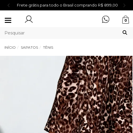
Frete grátis para todo o Brasil comprando R$ 899,00
Mudar
0
navegação
INÍCIO
SAPATOS
TÊNIS