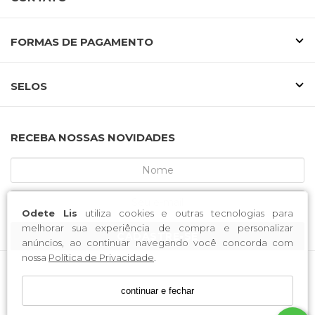
FORMAS DE PAGAMENTO
SELOS
RECEBA NOSSAS NOVIDADES
Odete Lis
utiliza cookies e outras tecnologias para
melhorar sua experiência de compra e personalizar
CADASTRE-SE
anúncios, ao continuar navegando você concorda com
nossa
Política de Privacidade
.
MCA CALCADOS / CNPJ: 52.233.219/0001-34
continuar e fechar
Endereço: Rua Saldanha Marinho, 3688