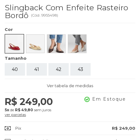
Slingback Com Enfeite Rasteiro
Bordô
(
Cód.
9955498
)
Cor
Tamanho
40
41
42
43
Ver tabela de medidas
R$ 249,00
Em Estoque
5x
de
R$ 49,80
sem juros
ver parcelas
Pix
R$ 249,00