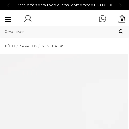
Frete grátis para todo o Brasil comprando R$ 899,00
Mudar
0
navegação
INÍCIO
SAPATOS
SLINGBACKS