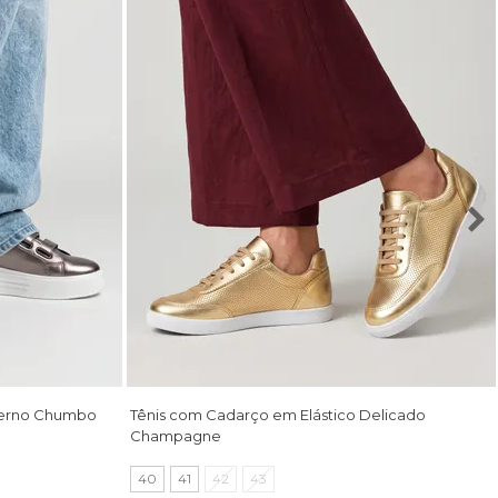
oderno Chumbo
Tênis com Cadarço em Elástico Delicado
Champagne
40
41
42
43