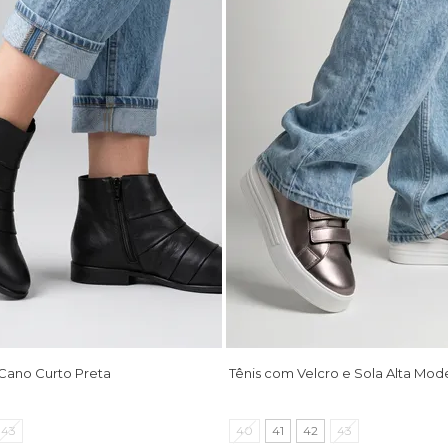
Cano Curto Preta
Tênis com Velcro e Sola Alta M
43
40
41
42
43