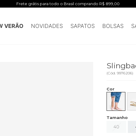
Frete grátis para todo o Brasil comprando R$ 899,00
W VERÃO
NOVIDADES
SAPATOS
BOLSAS
S
Slingba
(
Cód.
9976206
)
Cor
Tamanho
40