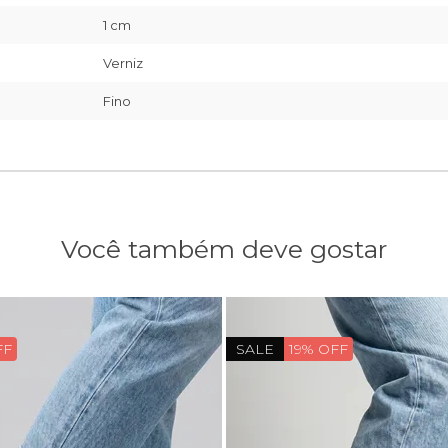
1 cm
Verniz
Fino
Você também deve gostar
FF
SALE
19% OFF