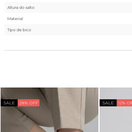
Altura do salto
Material
Tipo de bico
SALE
28% OFF
SALE
12% O