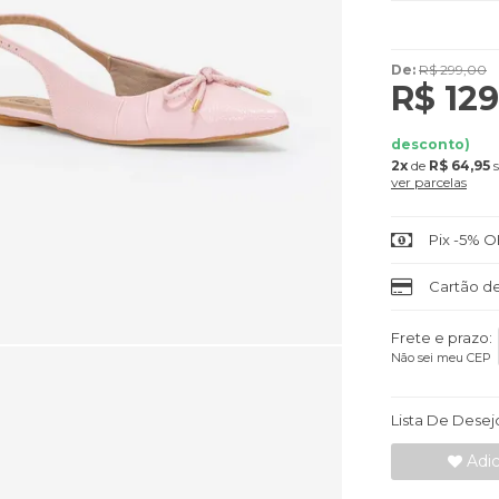
De:
R$ 299,00
R$ 129
desconto)
2x
de
R$ 64,95
s
ver parcelas
Pix -5% O
Cartão de
Frete e prazo:
Não sei meu CEP
Lista De Desej
Adic