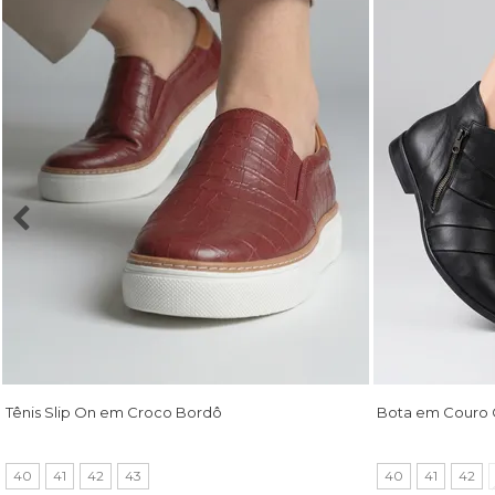
Tênis Slip On em Croco Bordô
Bota em Couro 
40
41
42
43
40
41
42