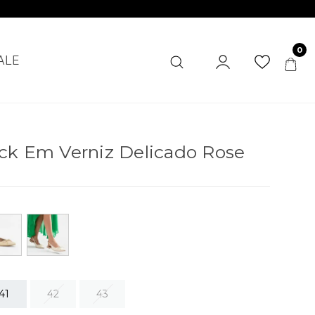
0
ALE
ck Em Verniz Delicado Rose
41
42
43