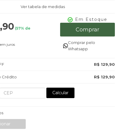
Ver tabela de medidas
Em Estoque
,90
(
57
% de
Comprar
Comprar pelo
em juros
Whatsapp
FF
R$ 129,90
 Crédito
R$ 129,90
Calcular
os
ionar