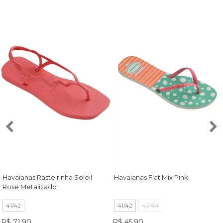
Havaianas Rasteirinha Soleil
Havaianas Flat Mix Pink
Rose Metalizado
41/42
41/42
43/44
R$ 71,90
R$ 45,90