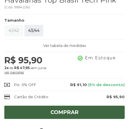
Havaianas Top Brasil Tech Pink
(
Cód.
9994226
)
Tamanho
41/42
43/44
Ver tabela de medidas
R$ 95,90
Em Estoque
2x
de
R$ 47,95
sem juros
ver parcelas
Pix -5% OFF
R$ 91,10
(5% de desconto)
Cartão de Crédito
R$ 95,90
COMPRAR