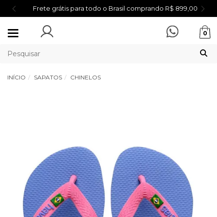
Frete grátis para todo o Brasil comprando R$ 899,00
Mudar
0
navegação
INÍCIO
SAPATOS
CHINELOS