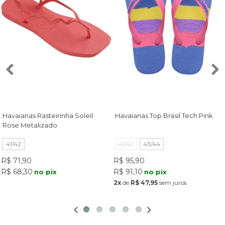
Havaianas Rasteirinha Soleil
Havaianas Top Brasil Tech Pink
Rose Metalizado
41/42
41/42
43/44
R$ 71,90
R$ 95,90
R$ 68,30
R$ 91,10
no pix
no pix
2x
de
R$ 47,95
sem juros