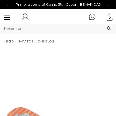
Primeira compra? Ganhe 5% - Cupom: BEMVINDA5
Mudar
0
navegação
INÍCIO
SAPATOS
CHINELOS