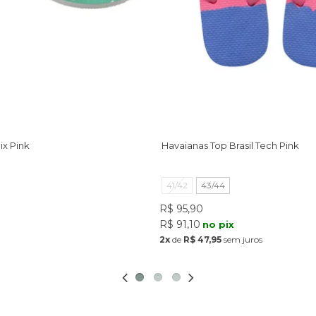
ix Pink
Havaianas Top Brasil Tech Pink
41/42
43/44
R$ 95,90
R$ 91,10
no pix
2x
de
R$ 47,95
sem juros