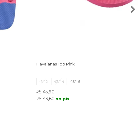
Havaianas Top Pink
41/42
43/44
45/46
R$ 45,90
R$ 43,60
no pix