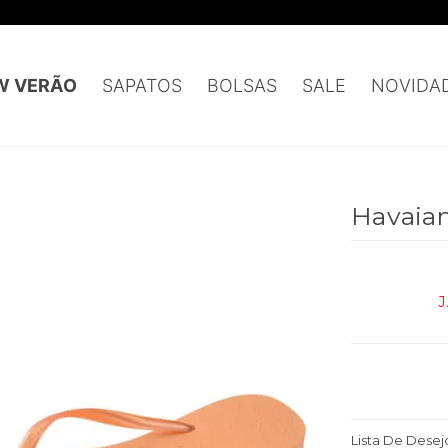
Frete grátis para todo o Brasil comprando R$ 899,00
W VERÃO
SAPATOS
BOLSAS
SALE
NOVIDA
Havaian
Lista De Desej