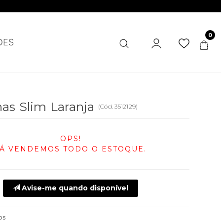
0
DES
as Slim Laranja
(
Cód.
3512129
)
OPS!
JÁ VENDEMOS TODO O ESTOQUE.
Avise-me quando disponível
os