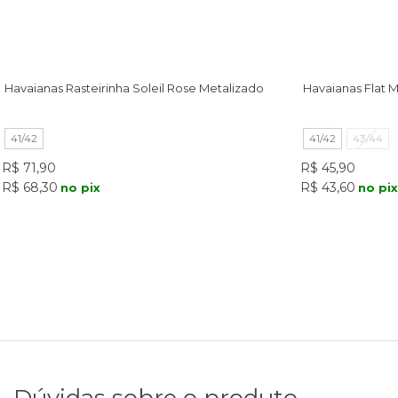
Havaianas Rasteirinha Soleil Rose Metalizado
Havaianas Flat M
41/42
41/42
43/44
R$ 71,90
R$ 45,90
R$ 68,30
R$ 43,60
no pix
no pix
Dúvidas sobre o produto