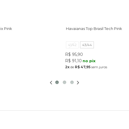
ix Pink
Havaianas Top Brasil Tech Pink
41/42
43/44
R$ 95,90
R$ 91,10
no pix
2x
de
R$ 47,95
sem juros