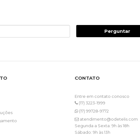
Perguntar
NTO
CONTATO
Entre em contato conosco
(17) 3223-1999
(17) 99728-9772
luções
atendimento@odetelis.com
gamento
Segunda a Sexta: 9h às 18h
Sábado: 9h às 13h