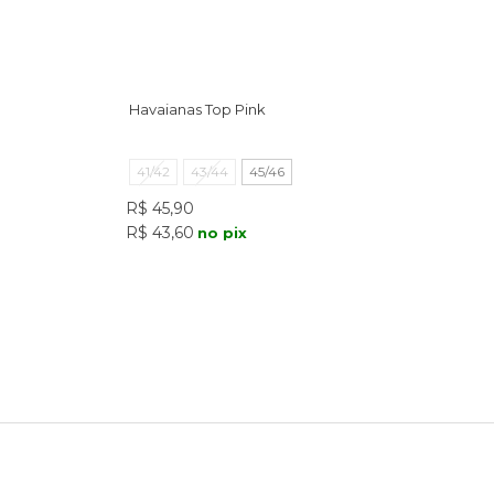
Havaianas Top Pink
41/42
43/44
45/46
R$ 45,90
R$ 43,60
no pix