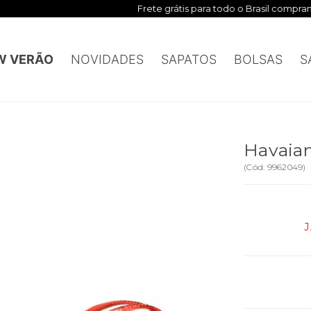
Frete grátis para todo o Brasil comprando R$ 899,00
W VERÃO
NOVIDADES
SAPATOS
BOLSAS
S
Havaia
(
Cód.
9962049
)