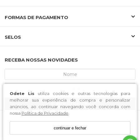
FORMAS DE PAGAMENTO
SELOS
RECEBA NOSSAS NOVIDADES
Odete Lis
utiliza cookies e outras tecnologias para
melhorar sua experiência de compra e personalizar
CADASTRE-SE
anúncios, ao continuar navegando você concorda com
nossa
Política de Privacidade
.
MCA CALCADOS / CNPJ: 52.233.219/0001-34
continuar e fechar
Endereço: Rua Saldanha Marinho, 3688