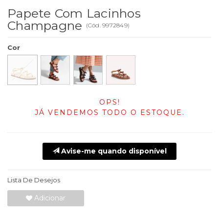
Papete Com Lacinhos
Champagne
(
Cód.
9972849
)
Cor
OPS!
JÁ VENDEMOS TODO O ESTOQUE.
Avise-me quando disponível
Lista De Desejos
Adicionar