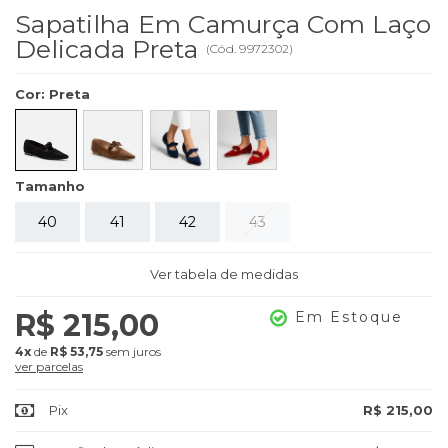
Sapatilha Em Camurça Com Laço
Delicada Preta
(
Cód.
9972302
)
Cor
:
Preta
Tamanho
40
41
42
43
Ver tabela de medidas
R$ 215,00
Em Estoque
4x
de
R$ 53,75
sem juros
ver parcelas
Pix
R$ 215,00