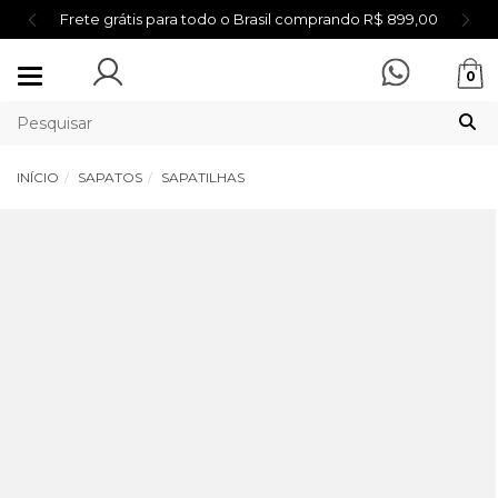
Frete grátis para todo o Brasil comprando R$ 899,00
Mudar
0
navegação
INÍCIO
SAPATOS
SAPATILHAS