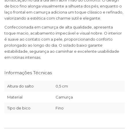
sofisticação no dia a dia sem abrir mão do conforto. O design
de bico fino alonga visualmente a silhueta dos pés, enquanto o
laço frontal em camurça adiciona um toque clássico e refinado,
valorizando a estética com charme sutil e elegante.
Confeccionada em camurça de alta qualidade, apresenta
toque macio, acabamento impecável e visual nobre. O interior
é suave ao contato com a pele, proporcionando conforto
prolongado ao longo do dia. O solado baixo garante
estabilidade, segurança ao caminhar e excelente usabilidade
em rotinas intensas.
Informações Técnicas
Altura do salto
0,5 cm
Material
Camurça
Tipo de bico
Fino