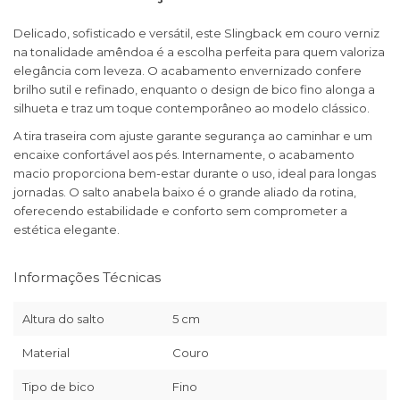
Delicado, sofisticado e versátil, este Slingback em couro verniz
na tonalidade amêndoa é a escolha perfeita para quem valoriza
elegância com leveza. O acabamento envernizado confere
brilho sutil e refinado, enquanto o design de bico fino alonga a
silhueta e traz um toque contemporâneo ao modelo clássico.
A tira traseira com ajuste garante segurança ao caminhar e um
encaixe confortável aos pés. Internamente, o acabamento
macio proporciona bem-estar durante o uso, ideal para longas
jornadas. O salto anabela baixo é o grande aliado da rotina,
oferecendo estabilidade e conforto sem comprometer a
estética elegante.
Informações Técnicas
Altura do salto
5 cm
Material
Couro
Tipo de bico
Fino