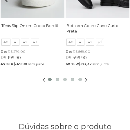
Tênis Slip On em Croco Bordô
Bota em Couro Cano Curto
Preta
40
41
42
43
40
41
42
43
De: 
R$ 279,00
De: 
R$ 569,00
R$ 199,90
R$ 499,90
4x
de
R$ 49,98
sem juros
6x
de
R$ 83,32
sem juros
Dúvidas sobre o produto