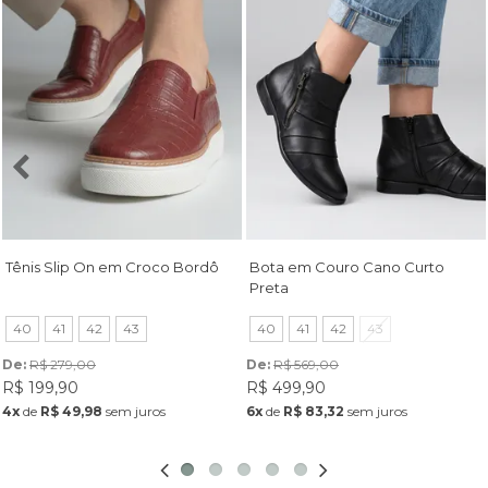
Tênis Slip On em Croco Bordô
Bota em Couro Cano Curto
Preta
40
41
42
43
40
41
42
43
De: 
R$ 279,00
De: 
R$ 569,00
R$ 199,90
R$ 499,90
4x
de
R$ 49,98
sem juros
6x
de
R$ 83,32
sem juros