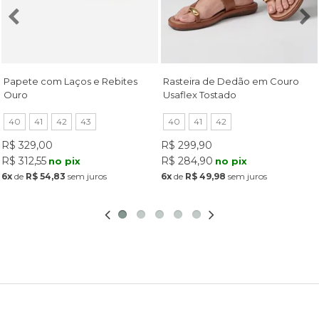
Papete com Laços e Rebites
Rasteira de Dedão em Couro
Ouro
Usaflex Tostado
40
41
42
43
40
41
42
R$ 329,00
R$ 299,90
R$ 312,55
R$ 284,90
no pix
no pix
6x
de
R$ 54,83
sem juros
6x
de
R$ 49,98
sem juros