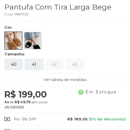
Pantufa Com Tira Larga Bege
(
Cód.
9960105
)
Cor
Tamanho
40
41
42
43
Ver tabela de medidas
R$ 199,00
Em Estoque
4x
de
R$ 49,75
sem juros
ver parcelas
Pix -5% OFF
R$ 189,05
(5% de desconto)