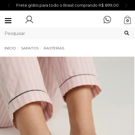
Frete grátis para todo o Brasil comprando R$ 899,00
Mudar
0
navegação
INÍCIO
SAPATOS
RASTEIRAS