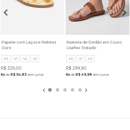
Papete com Laços e Rebites
Rasteira de Dedão em Couro
Ouro
Usaflex Tostado
40
41
42
43
40
41
42
R$ 329,00
R$ 299,90
6x
de
R$ 54,83
sem juros
6x
de
R$ 49,98
sem juros