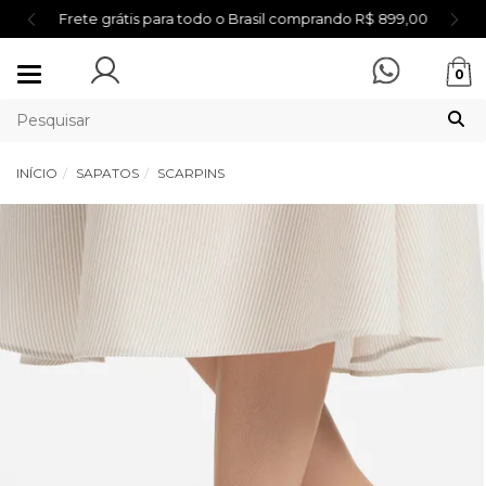
Frete grátis para todo o Brasil comprando R$ 899,00
Mudar
0
navegação
INÍCIO
SAPATOS
SCARPINS