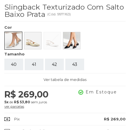
Slingback Texturizado Com Salto
Baixo Prata
(
Cód.
9971163
)
Cor
Tamanho
40
41
42
43
Ver tabela de medidas
R$ 269,00
Em Estoque
5x
de
R$ 53,80
sem juros
ver parcelas
Pix
R$ 269,00